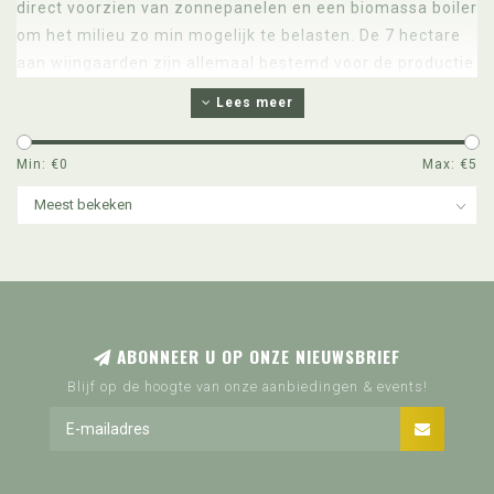
direct voorzien van zonnepanelen en een biomassa boiler
om het milieu zo min mogelijk te belasten.
De 7 hectare
aan
wijngaarden
zijn allemaal bestemd voor de productie
van alléén Sagrantino, zodat er gestreefd kan worden
Lees meer
naar de hoogst mogelijke kwaliteit in druiven. De
wijngaarden
bevinden zich
op een hoogte
variërend
Min: €
0
Max: €
5
tussen
260
en
320
meter boven de zeespiegel
, op
taai en
rotsachtig land.
Om de bodemstructuur te optimaliseren
wordt er alleen natuurlijke mest uit geselecteerde stallen
gebruikt, en er komen geen enkele pesticiden aan te pas.
Uiteraard bieden wij u in onze winkel de gelegenheid
om deze prachtige biologische Bellafonte Sagrantino
ABONNEER U OP ONZE NIEUWSBRIEF
aan te schaffen.
Blijf op de hoogte van onze aanbiedingen & events!