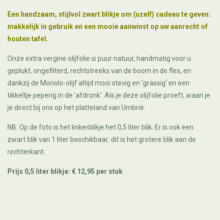
Een handzaam, stijlvol zwart blikje om (uzelf) cadeau te geven:
makkelijk in gebruik en een mooie aanwinst op uw aanrecht of
houten tafel.
Onze extra vergine olijfolie is puur natuur, handmatig voor u
geplukt, ongefilterd, rechtstreeks van de boom in de fles, en
dankzij de Moriolo-olijf altijd mooi stevig en 'grassig' en een
tikkeltje peperig in de 'afdronk'. Als je deze olijfolie proeft, waan je
je direct bij ons op het platteland van Umbrië.
NB: Op de foto is het linkerblikje het 0,5 liter blik. Er is ook een
zwart blik van 1 liter beschikbaar: dit is het grotere blik aan de
rechterkant.
Prijs 0,5 liter blikje: € 12,95 per stuk