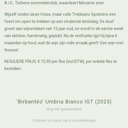
A.i.S:, Torbens sommelierclub, waardeert Mevante zeer.
Wijzelf vinden deze frisse, maar volle Trebbiano Spoletino een
feest om open te trekken op een stralende lentedag. De druif
groeit aan wijnstokken van 15 jaar oud, en wordt in de eerste week
van oktober, handmatig, geplukt. Na de vinificatie rijpt hij bijna 6
maanden op hout, wat de wijn zijn volle smaak geeft. Een wijn met
finesse!
REGULIERE PRIJS: € 15,95 per fles (incl BTW), per enkele fles te
bestellen.
'Birbantéo' Umbria Bianco IGT (2023)
Nog niet gewaardeerd
0 sterren op basis van 0 beoordelingen