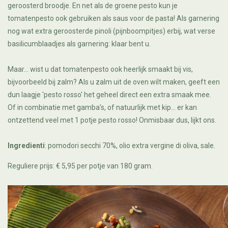
geroosterd broodje. En net als de groene pesto kun je
tomatenpesto ook gebruiken als saus voor de pasta! Als garnering
nog wat extra geroosterde pinoli (pijnboompitjes) erbij, wat verse
basilicumblaadjes als garnering: klaar bent u.
Maar... wist u dat tomatenpesto ook heerlijk smaakt bij vis,
bijvoorbeeld bij zalm? Als u zalm uit de oven wilt maken, geeft een
dun laagje 'pesto rosso' het geheel direct een extra smaak mee.
Of in combinatie met gamba's, of natuurlijk met kip... er kan
ontzettend veel met 1 potje pesto rosso! Onmisbaar dus, lijkt ons.
Ingredienti
: pomodori secchi 70%, olio extra vergine di oliva, sale.
Reguliere prijs: € 5,95 per potje van 180 gram.