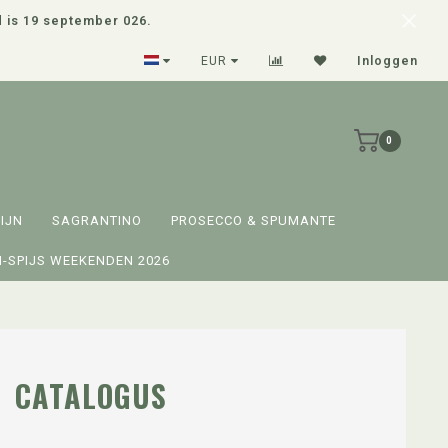
d is 19 september 026.
g betalen met IDEAL
Advies op maat? Vraa
EUR
Inloggen
0
IJN
SAGRANTINO
PROSECCO & SPUMANTE
-SPIJS WEEKENDEN 2026
CATALOGUS