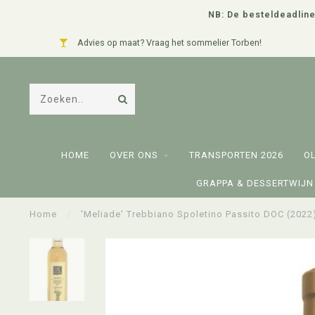
NB: De besteldeadline
Advies op maat? Vraag het sommelier Torben!
HOME
OVER ONS
TRANSPORTEN 2026
O
GRAPPA & DESSERTWIJN
Home
/
'Meliade' Trebbiano Spoletino Passito DOC (2022