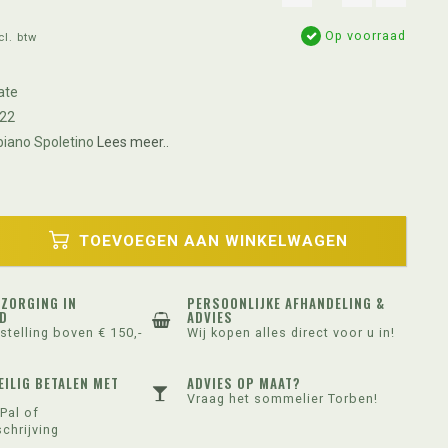
Op voorraad
cl. btw
ate
22
biano Spoletino
Lees meer..
TOEVOEGEN AAN WINKELWAGEN
EZORGING IN
PERSOONLIJKE AFHANDELING &
D
ADVIES
stelling boven € 150,-
Wij kopen alles direct voor u in!
EILIG BETALEN MET
ADVIES OP MAAT?
Vraag het sommelier Torben!
Pal of
chrijving