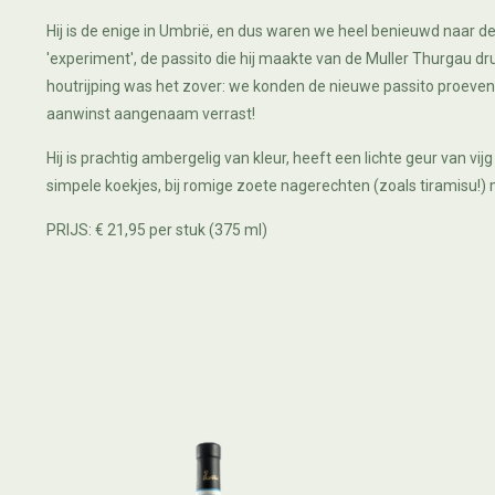
Hij is de enige in Umbrië, en dus waren we heel benieuwd naar d
'experiment', de passito die hij maakte van de Muller Thurgau d
houtrijping was het zover: we konden de nieuwe passito proeve
aanwinst aangenaam verrast!
Hij is prachtig ambergelig van kleur, heeft een lichte geur van v
simpele koekjes, bij romige zoete nagerechten (zoals tiramisu!)
PRIJS: € 21,95 per stuk (375 ml)