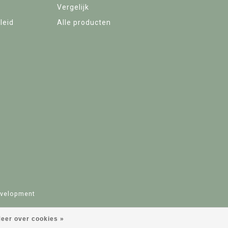
Vergelijk
leid
Alle producten
velopment
eer over cookies »