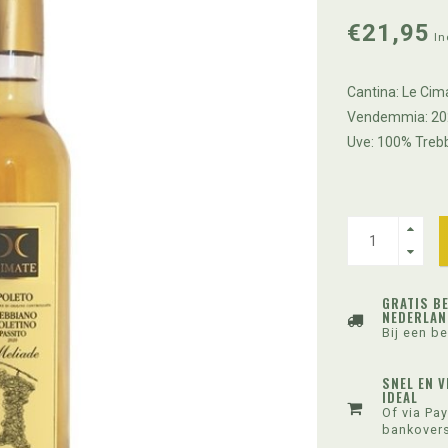
€21,95
In
Cantina: Le Cim
Vendemmia: 20
Uve: 100% Treb
GRATIS B
NEDERLAN
Bij een be
SNEL EN V
IDEAL
Of via Pay
bankovers