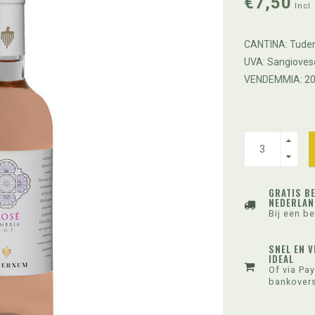
€7,50
Incl.
CANTINA: Tude
UVA: Sangioves
VENDEMMIA: 2
GRATIS B
NEDERLAN
Bij een be
SNEL EN V
IDEAL
Of via Pay
bankovers