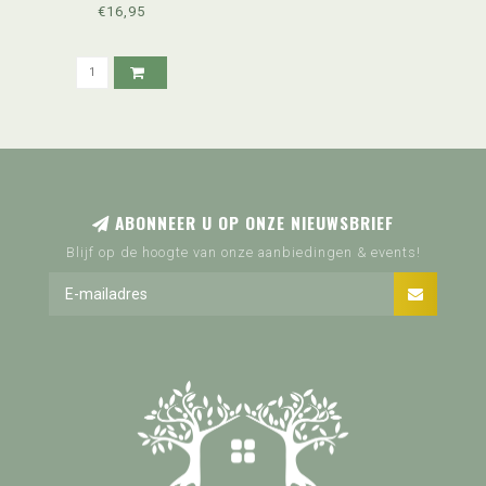
(2022)
€16,95
ABONNEER U OP ONZE NIEUWSBRIEF
Blijf op de hoogte van onze aanbiedingen & events!