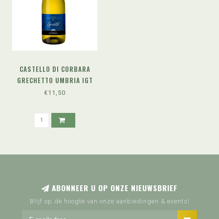
CASTELLO DI CORBARA
GRECHETTO UMBRIA IGT
(2024)
€11,50
ABONNEER U OP ONZE NIEUWSBRIEF
Blijf op de hoogte van onze aanbiedingen & events!