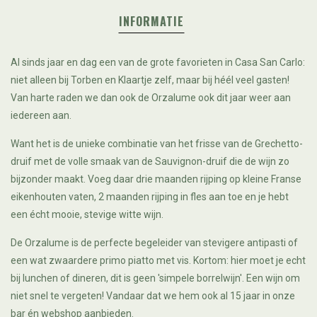
INFORMATIE
Al sinds jaar en dag een van de grote favorieten in Casa San Carlo:
niet alleen bij Torben en Klaartje zelf, maar bij héél veel gasten!
Van harte raden we dan ook de Orzalume ook dit jaar weer aan
iedereen aan.
Want het is de unieke combinatie van het frisse van de Grechetto-
druif met de volle smaak van de Sauvignon-druif die de wijn zo
bijzonder maakt. Voeg daar drie maanden rijping op kleine Franse
eikenhouten vaten, 2 maanden rijping in fles aan toe en je hebt
een écht mooie, stevige witte wijn.
De Orzalume is de perfecte begeleider van stevigere antipasti of
een wat zwaardere primo piatto met vis. Kortom: hier moet je echt
bij lunchen of dineren, dit is geen 'simpele borrelwijn'. Een wijn om
niet snel te vergeten! Vandaar dat we hem ook al 15 jaar in onze
bar én webshop aanbieden.