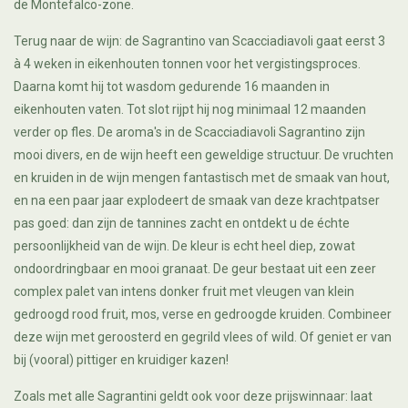
de Montefalco-zone.
Terug naar de wijn: de Sagrantino van Scacciadiavoli gaat eerst 3
à 4 weken in eikenhouten tonnen voor het vergistingsproces.
Daarna komt hij tot wasdom gedurende 16 maanden in
eikenhouten vaten. Tot slot rijpt hij nog minimaal 12 maanden
verder op fles. De aroma's in de Scacciadiavoli Sagrantino zijn
mooi divers, en de wijn heeft een geweldige structuur.
D
e vruchten
en kruiden
in de wijn
mengen
fantastisch met
de smaak van
hout,
en na een paar jaar explodeert de smaak van deze krachtpatser
pas goed:
dan zijn de
tannines
zacht en ontdekt u
de échte
persoonlijkheid van de wijn
.
De kleur is echt heel diep, zowat
ondoordringbaar en mooi granaat. De geur bestaat uit een zeer
complex palet van intens donker fruit met vleugen van klein
gedroogd rood fruit, mos, verse en gedroogde kruiden. Combineer
deze wijn met geroosterd en gegrild vlees of wild. Of geniet er van
bij (vooral) pittiger en kruidiger kazen!
Zoals met alle Sagrantini geldt ook voor deze prijswinnaar: laat