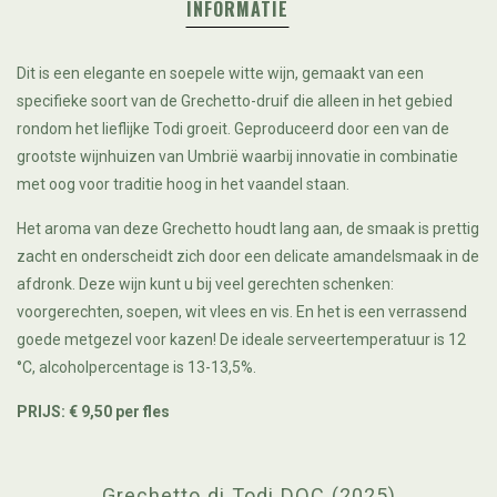
INFORMATIE
Dit is een elegante en soepele witte wijn, gemaakt van een
specifieke soort van de Grechetto-druif die alleen in het gebied
rondom het lieflijke Todi groeit. Geproduceerd door een van de
grootste wijnhuizen van Umbrië waarbij innovatie in combinatie
met oog voor traditie hoog in het vaandel staan.
H
et aroma
van deze Grechetto houdt lang aan, de smaak is prettig
zacht en
onderscheidt zich door
een delicate
amandel
smaak in de
afdronk. Deze wijn kunt u bij veel gerechten schenken:
v
oorgerechten
,
soepen,
wit vlees
en
vis
.
En het is
een verrassend
goede
metgezel voor
kazen
! De ideale s
erveertemperatuur
is
12
°
C
, alcoholpercentage is 13-13,5%.
PRIJS: € 9,50 per fles
Grechetto di Todi DOC (2025)